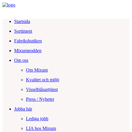
Startsida
Sortiment
Fabriksbutiken
Mixumpodden
Om oss
Om Mixum
Kvalitet och miljö
Visselblåsartjänst
Press / Nyheter
Jobba här
Lediga jobb
LIA hos Mixum