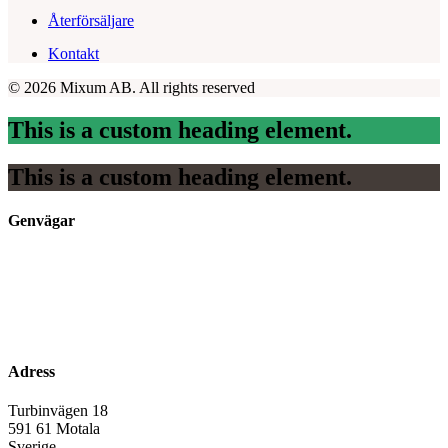
Återförsäljare
Kontakt
© 2026 Mixum AB.
All rights reserved
This is a custom heading element.
This is a custom heading element.
Genvägar
Sortiment
Fabriksbutiken
Om Mixum
Jobba här
Kontakta oss
Adress
Turbinvägen 18
591 61 Motala
Sverige