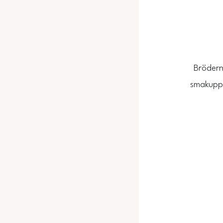
Brödern
smakuppl