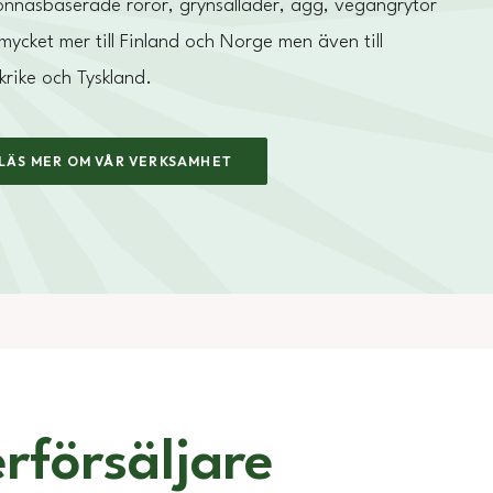
nnäsbaserade röror, grynsallader, ägg, vegangrytor
mycket mer till Finland och Norge men även till
krike och Tyskland.
LÄS MER OM VÅR VERKSAMHET
rförsäljare