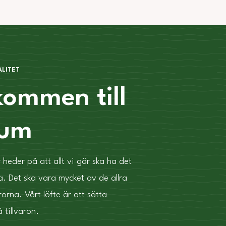
LITET
kommen till
xum
r heder på att allt vi gör ska ha det
ra. Det ska vara mycket av de allra
rorna. Vårt löfte är att sätta
 tillvaron.