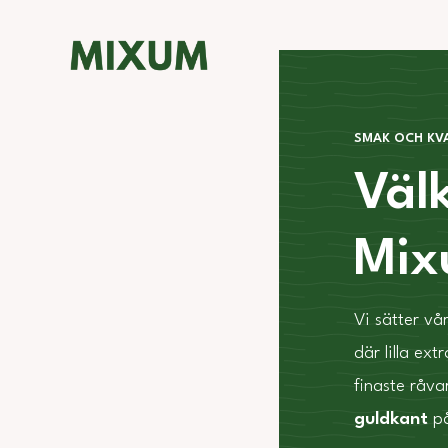
SMAK OCH KVA
Väl
Mi
Vi sätter vå
där lilla ext
finaste råva
guldkant
på