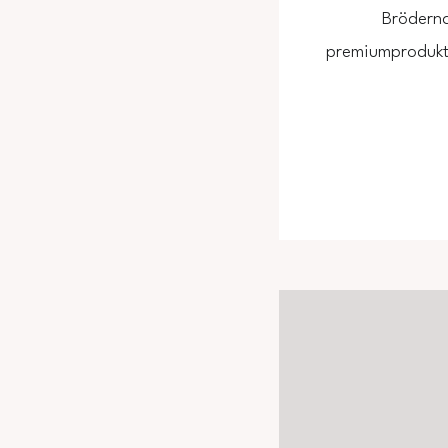
Bröderna
premiumprodukte