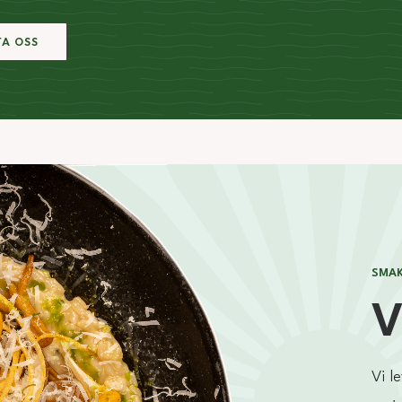
A OSS
SMAK
V
Vi l