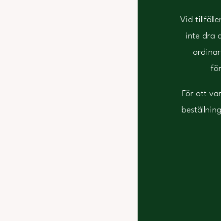
Vid tillfäl
inte dra d
ordinar
fö
För att va
beställni