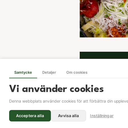
Genvä
Samtycke
Detaljer
Om cookies
Sortime
Fabriksbu
Vi använder cookies
Om Mix
Denna webbplats använder cookies för att förbättra din uppleve
Jobba h
© 2026 Mixum AB.
Kontakta
Acceptera alla
Avvisa alla
Inställningar
All rights reserved