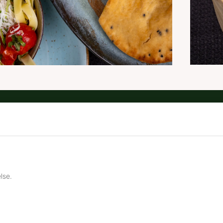
gar
Adress
nt
Turbinvägen 18
Telef
tiken
591 61 Motala
I
um
Sverige
Or
lse.
är
 oss