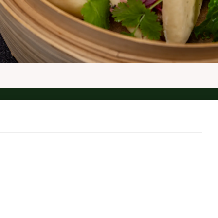
Kontakt
Följ oss
on: 0141-22 32 30
Facebook
nfo@mixum.se
Instagram
der@mixum.se
Linkedin