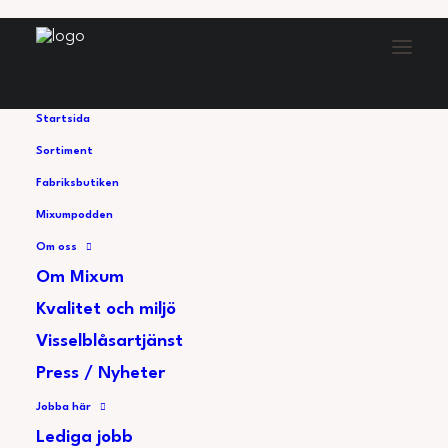
Startsida
Sortiment
Fabriksbutiken
Mixumpodden
Här finns våra
Om oss
återförsäljare
Om Mixum
Kvalitet och miljö
Vi finns representerade hos återförsäljare runt
Visselblåsartjänst
om i landet. Utforska kartan för att hitta din
Press / Nyheter
närmaste återförsäljare och upptäck smaken av
Jobba här
kvalitet, omtanke och svensk livsmedelsproduktion
Lediga jobb