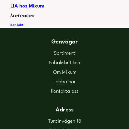
när den är som bäst.
LIA hos Mixum
Återförsäljare
Kontakt
Genvägar
Sortiment
Fabriksbutiken
Om Mixum
Jobba här
Kontakta oss
Adress
Turbinvägen 18