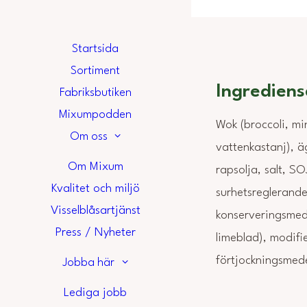
Startsida
Sortiment
Ingrediens
Fabriksbutiken
Mixumpodden
Wok (broccoli, mi
Om oss
vattenkastanj), ä
Om Mixum
rapsolja, salt, 
Kvalitet och miljö
surhetsreglerande
Visselblåsartjänst
konserveringsmede
Press / Nyheter
limeblad), modifie
förtjockningsmed
Jobba här
Lediga jobb