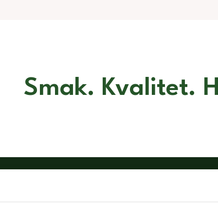
Smak. Kvalitet. H
gar
Adress
nt
Turbinvägen 18
Telef
tiken
591 61 Motala
I