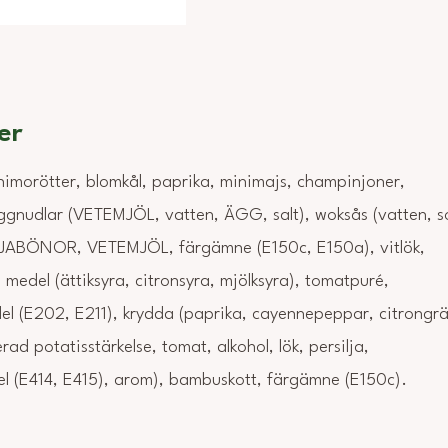
er
nimorötter, blomkål, paprika, minimajs, champinjoner,
ggnudlar (VETEMJÖL, vatten, ÄGG, salt), woksås (vatten, s
SOJABÖNOR, VETEMJÖL, färgämne (E150c, E150a), vitlök,
 medel (ättiksyra, citronsyra, mjölksyra), tomatpuré,
l (E202, E211), krydda (paprika, cayennepeppar, citrongräs
rad potatisstärkelse, tomat, alkohol, lök, persilja,
el (E414, E415), arom), bambuskott, färgämne (E150c).