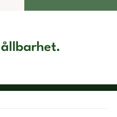
ållbarhet.
Kontakt
Följ oss
on: 0141-22 32 30
Facebook
nfo@mixum.se
Instagram