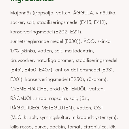
Majonnäs ((rapsolja, vatten, ÄGGULA, vinättika,
socker, salt, stabiliseringsmedel (E415, E412),
konserveringsmedel (E202, E211),
surhetsreglerande medel (E330)), ÄGG, skinka
17% (skinka, vatten, salt, maltodextrin,
druvsocker, naturliga aromer, stabiliseringsmedel
(E451, E450, E407), antioxidationsmedel (E331,
E301), konserveringsmedel (E250), rökarom),
CREME FRAICHE, bröd (VETEMJÖL, vatten,
RÅGMJÖL, sirap, rapsolja, salt, jäst,
RÅGSURDEG, VETEGLUTEN), vatten, OST
(MJÖLK, salt, syrningskultur, mikrobiellt ystenzym),
lollo rosso, gurka, apelsin, tomat, citronjuice, lök,