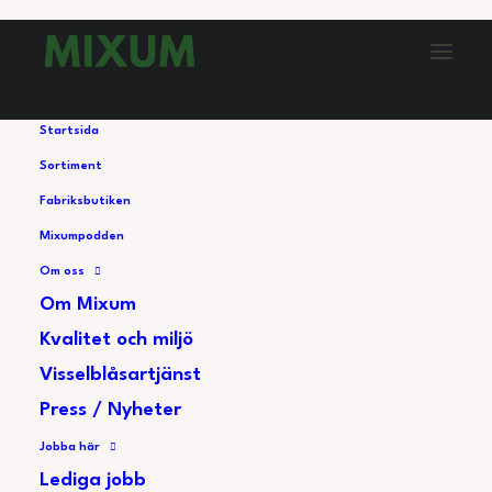
Startsida
Sortiment
SMÖRGÅSTÅRTA 8
Fabriksbutiken
PORTIONER, SKINKA
Mixumpodden
Större smörgåstårta med fyllning av äggsallad
Om oss
Om Mixum
och skinkröra. Rikligt garnerad med skinka, ost
Kvalitet och miljö
och klyftade ägg. OBS: Då förändringar kan ske
Visselblåsartjänst
så gäller alltid informationen på etiketten framför
Press / Nyheter
den på hemsidan.
Jobba här
Lediga jobb