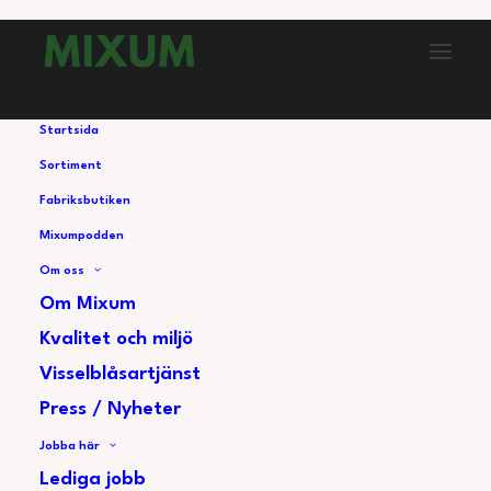
Startsida
Sortiment
BEARNAISESÅS
Fabriksbutiken
(2,5kg)
Mixumpodden
Om oss
Om Mixum
KONTAKA SÄLJ
Kvalitet och miljö
Visselblåsartjänst
Press / Nyheter
Jobba här
Lediga jobb