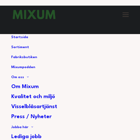
Startsida
Sortiment
Fabriksbutiken
46. Livet som arbetsledare på
Mixumpodden
Mixum
Om oss
Om Mixum
Kvalitet och miljö
Visselblåsartjänst
Press / Nyheter
Jobba här
Lediga jobb