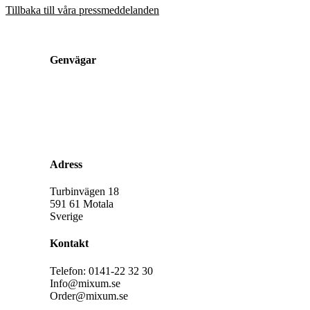
Tillbaka till våra pressmeddelanden
Genvägar
Sortiment
Fabriksbutiken
Om Mixum
Jobba här
Kontakta oss
Adress
Turbinvägen 18
591 61 Motala
Sverige
Kontakt
Telefon: 0141-22 32 30
Info@mixum.se
Order@mixum.se