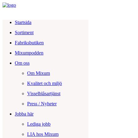
Startsida
Sortiment
Fabriksbutiken
Mixumpodden
Om oss
Om Mixum
Kvalitet och miljö
Visselblåsartjänst
Press / Nyheter
Jobba här
Lediga jobb
LIA hos Mixum