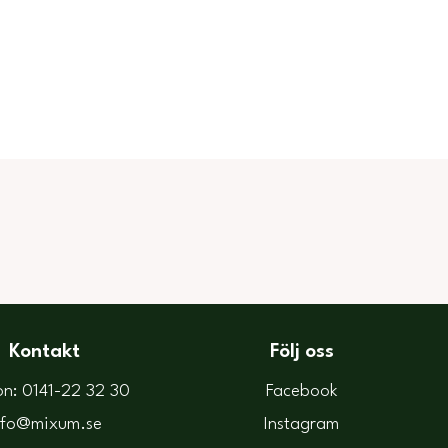
Kontakt
Följ oss
on: 0141-22 32 30
Facebook
nfo@mixum.se
Instagram