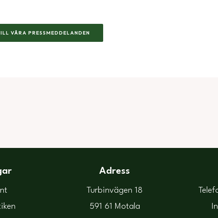
TILL VÅRA PRESSMEDDELANDEN
gar
Adress
nt
Turbinvägen 18
Telef
tiken
591 61 Motala
I