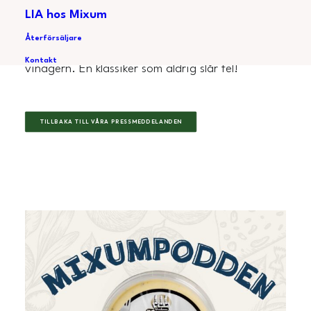
bearnaisesåsen. Den är perfekt till en riktigt bra
LIA hos Mixum
köttbit, med en balanserad smak av dragon och
Återförsäljare
smörighet, samt en liten touch av friskhet från
Kontakt
vinägern. En klassiker som aldrig slår fel!
TILLBAKA TILL VÅRA PRESSMEDDELANDEN