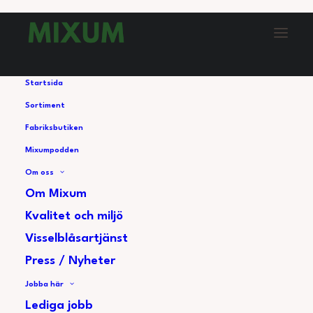
Startsida
Sortiment
Fabriksbutiken
11. Såser – Bearnaisesås
Mixumpodden
Om oss
Om Mixum
Kvalitet och miljö
Visselblåsartjänst
Press / Nyheter
Jobba här
I poddavsnittet hyllar vi vår allas favorit –
Lediga jobb